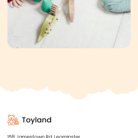
158 Jamestown Rd
,
Leominster